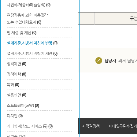
Total
0
건
사업화/제품화(매출실적)
(0)
현장적용에 의한 비용절감
번호
종류
구
또는 수입대체효과
(0)
법 제정 및 개선
(0)
설계기준,시방서,지침에 반영
(0)
설계기준,시방서,지침에 제안
(0)
담당부서
해당 사업실
담당자
과제 담당
정책제안
(0)
정책채택
(0)
특허
(0)
실용신안
(0)
소프트웨어(S/W)
(0)
디자인
(0)
개인정보처리방침
기타성과(상표, 서비스 등)
(0)
회원가입약관
저작권정책
이메일무단수집거
신기술 지정