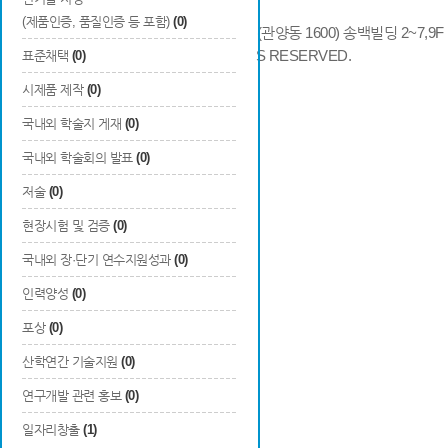
(제품인증, 품질인증 등 포함)
(0)
14066 경기도 안양시 동안구 시민대로 286 (관양동 1600) 송백빌딩 2~7,9F / TE
COPYRIGHTS © 2014 KAIA, ALL RIGHTS RESERVED.
표준채택
(0)
시제품 제작
(0)
국내외 학술지 게재
(0)
국내외 학술회의 발표
(0)
저술
(0)
현장시험 및 검증
(0)
국내외 장·단기 연수지원성과
(0)
인력양성
(0)
포상
(0)
산학연간 기술지원
(0)
연구개발 관련 홍보
(0)
일자리창출
(1)