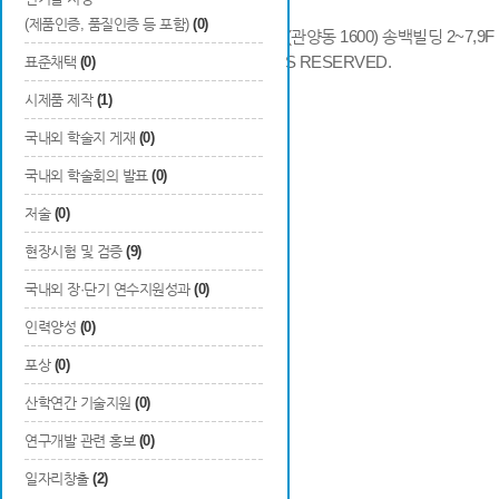
(제품인증, 품질인증 등 포함)
(0)
14066 경기도 안양시 동안구 시민대로 286 (관양동 1600) 송백빌딩 2~7,9F / TE
COPYRIGHTS © 2014 KAIA, ALL RIGHTS RESERVED.
표준채택
(0)
시제품 제작
(1)
국내외 학술지 게재
(0)
국내외 학술회의 발표
(0)
저술
(0)
현장시험 및 검증
(9)
국내외 장·단기 연수지원성과
(0)
인력양성
(0)
포상
(0)
산학연간 기술지원
(0)
연구개발 관련 홍보
(0)
일자리창출
(2)