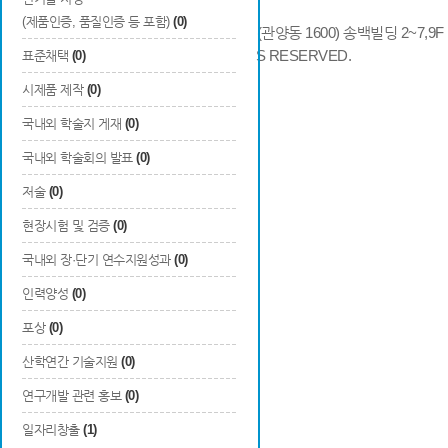
(제품인증, 품질인증 등 포함)
(0)
14066 경기도 안양시 동안구 시민대로 286 (관양동 1600) 송백빌딩 2~7,9F / TE
COPYRIGHTS © 2014 KAIA, ALL RIGHTS RESERVED.
표준채택
(0)
시제품 제작
(0)
국내외 학술지 게재
(0)
국내외 학술회의 발표
(0)
저술
(0)
현장시험 및 검증
(0)
국내외 장·단기 연수지원성과
(0)
인력양성
(0)
포상
(0)
산학연간 기술지원
(0)
연구개발 관련 홍보
(0)
일자리창출
(1)