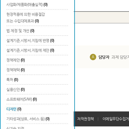
Total
0
건
사업화/제품화(매출실적)
(0)
현장적용에 의한 비용절감
번호
출원국
출원/등록일
또는 수입대체효과
(0)
법 제정 및 개선
(0)
설계기준,시방서,지침에 반영
(0)
설계기준,시방서,지침에 제안
(0)
담당부서
해당 사업실
담당자
과제 담당
정책제안
(0)
정책채택
(0)
특허
(0)
실용신안
(0)
소프트웨어(S/W)
(0)
디자인
(0)
개인정보처리방침
기타성과(상표, 서비스 등)
(0)
회원가입약관
저작권정책
이메일무단수집거
신기술 지정