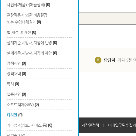
Total
0
건
사업화/제품화(매출실적)
(0)
현장적용에 의한 비용절감
번호
출원국
출원/등록일
또는 수입대체효과
(0)
법 제정 및 개선
(0)
설계기준,시방서,지침에 반영
(0)
설계기준,시방서,지침에 제안
(0)
담당부서
해당 사업실
담당자
과제 담당
정책제안
(0)
정책채택
(0)
특허
(0)
실용신안
(0)
소프트웨어(S/W)
(0)
디자인
(0)
개인정보처리방침
기타성과(상표, 서비스 등)
(0)
회원가입약관
저작권정책
이메일무단수집거
신기술 지정