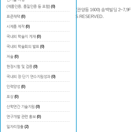
(제품인증, 품질인증 등 포함)
(0)
14066 경기도 안양시 동안구 시민대로 286 (관양동 1600) 송백빌딩 2~7,9F / TE
COPYRIGHTS © 2014 KAIA, ALL RIGHTS RESERVED.
표준채택
(0)
시제품 제작
(0)
국내외 학술지 게재
(0)
국내외 학술회의 발표
(0)
저술
(0)
현장시험 및 검증
(0)
국내외 장·단기 연수지원성과
(0)
인력양성
(0)
포상
(0)
산학연간 기술지원
(0)
연구개발 관련 홍보
(0)
일자리창출
(2)