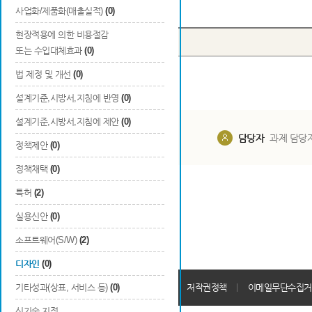
Total
0
건
사업화/제품화(매출실적)
(0)
현장적용에 의한 비용절감
번호
출원국
출원/등록일
또는 수입대체효과
(0)
법 제정 및 개선
(0)
설계기준,시방서,지침에 반영
(0)
설계기준,시방서,지침에 제안
(0)
담당부서
해당 사업실
담당자
과제 담당
정책제안
(0)
정책채택
(0)
특허
(2)
실용신안
(0)
소프트웨어(S/W)
(2)
디자인
(0)
개인정보처리방침
기타성과(상표, 서비스 등)
(0)
회원가입약관
저작권정책
이메일무단수집거
신기술 지정