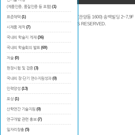
(제품인증, 품질인증 등 포함)
(1)
14066 경기도 안양시 동안구 시민대로 286 (관양동 1600) 송백빌딩 2~7,9F / TE
표준채택
(1)
COPYRIGHTS © 2014 KAIA, ALL RIGHTS RESERVED.
시제품 제작
(7)
국내외 학술지 게재
(36)
국내외 학술회의 발표
(69)
저술
(0)
현장시험 및 검증
(3)
국내외 장·단기 연수지원성과
(0)
인력양성
(13)
포상
(1)
산학연간 기술지원
(0)
연구개발 관련 홍보
(7)
일자리창출
(5)