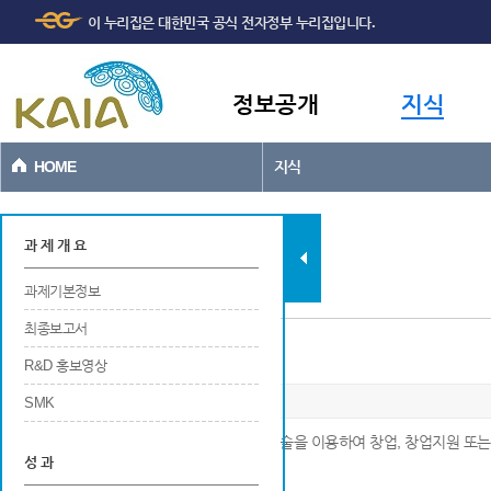
주메뉴
본문바로가기
이 누리집은 대한민국 공식 전자정부 누리집입니다.
바로가기
정보공개
지식
HOME
지식
과제현황
과 제 개 요
과제기본정보
최종보고서
사업화/제품화(매출실적)
R&D 홍보영상
SMK
※ 국가연구개발사업에 의해 새롭게 개발된 기술을 이용하여 창업, 창업지원 또는
성 과