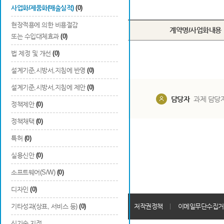
Total
0
건
사업화/제품화(매출실적)
(0)
현장적용에 의한 비용절감
번호
계약명/사업화내용
또는 수입대체효과
(0)
법 제정 및 개선
(0)
설계기준,시방서,지침에 반영
(0)
설계기준,시방서,지침에 제안
(0)
담당부서
해당 사업실
담당자
과제 담당
정책제안
(0)
정책채택
(0)
특허
(0)
실용신안
(0)
소프트웨어(S/W)
(0)
디자인
(0)
개인정보처리방침
기타성과(상표, 서비스 등)
(0)
회원가입약관
저작권정책
이메일무단수집거
신기술 지정