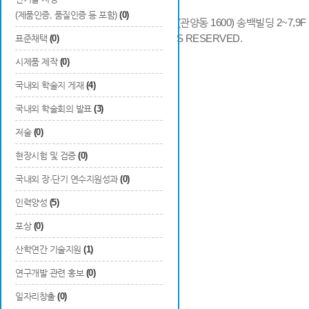
(제품인증, 품질인증 등 포함)
(0)
14066 경기도 안양시 동안구 시민대로 286 (관양동 1600) 송백빌딩 2~7,9F / TE
COPYRIGHTS © 2014 KAIA, ALL RIGHTS RESERVED.
표준채택
(0)
시제품 제작
(0)
국내외 학술지 게재
(4)
국내외 학술회의 발표
(3)
저술
(0)
현장시험 및 검증
(0)
국내외 장·단기 연수지원성과
(0)
인력양성
(5)
포상
(0)
산학연간 기술지원
(1)
연구개발 관련 홍보
(0)
일자리창출
(0)