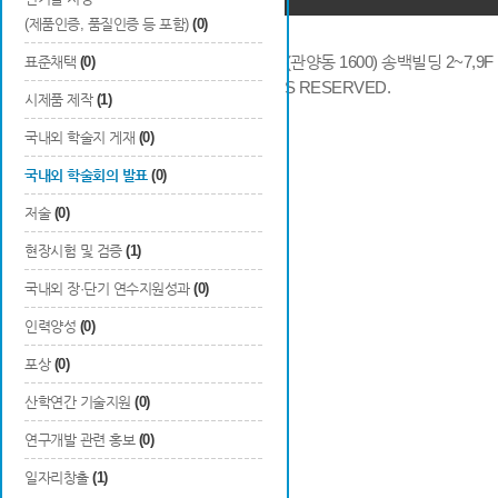
(제품인증, 품질인증 등 포함)
(0)
14066 경기도 안양시 동안구 시민대로 286 (관양동 1600) 송백빌딩 2~7,9F / TE
표준채택
(0)
COPYRIGHTS © 2014 KAIA, ALL RIGHTS RESERVED.
시제품 제작
(1)
국내외 학술지 게재
(0)
국내외 학술회의 발표
(0)
저술
(0)
현장시험 및 검증
(1)
국내외 장·단기 연수지원성과
(0)
인력양성
(0)
포상
(0)
산학연간 기술지원
(0)
연구개발 관련 홍보
(0)
일자리창출
(1)