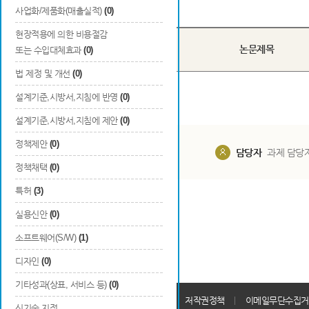
Total
0
건
사업화/제품화(매출실적)
(0)
현장적용에 의한 비용절감
국내/
번호
논문제목
또는 수입대체효과
(0)
국외
법 제정 및 개선
(0)
설계기준,시방서,지침에 반영
(0)
설계기준,시방서,지침에 제안
(0)
정책제안
(0)
담당부서
해당 사업실
담당자
과제 담당
정책채택
(0)
특허
(3)
실용신안
(0)
소프트웨어(S/W)
(1)
디자인
(0)
기타성과(상표, 서비스 등)
(0)
개인정보처리방침
회원가입약관
저작권정책
이메일무단수집거
신기술 지정