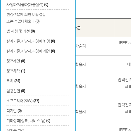
사업화/제품화(매출실적)
(0)
Total
27
건
현장적용에 의한 비용절감
또는 수입대체효과
(0)
국내/
번호
구분
국외
법 제정 및 개선
(0)
설계기준,시방서,지침에 반영
(0)
IEEE ac
21
국외
일반학술지
설계기준,시방서,지침에 제안
(0)
정책제안
(0)
22
국내
일반학술지
대
정책채택
(1)
전력전자학
특허
(24)
23
국내
일반학술지
of 
실용신안
(0)
소프트웨어(S/W)
(27)
전력전자학
디자인
(0)
24
국내
일반학술지
of 
기타성과(상표, 서비스 등)
(0)
IEEE ac
신기술 지정