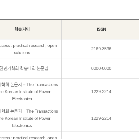
학술지명
ISSN
cess : practical research, open
2169-3536
solutions
한전기학회 학술대회 논문집
0000-0000
회 논문지 = The Transactions
the Korean Institute of Power
1229-2214
Electronics
회 논문지 = The Transactions
the Korean Institute of Power
1229-2214
Electronics
cess : practical research, open