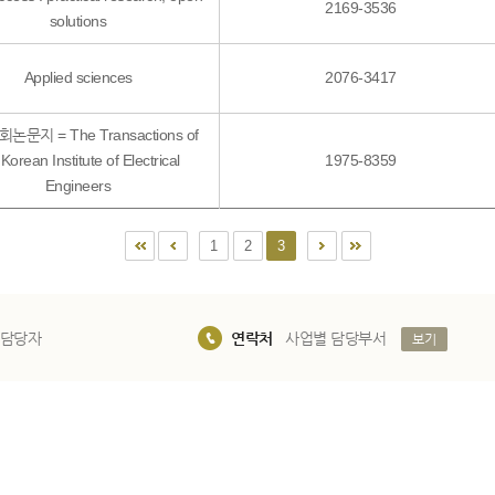
2169-3536
solutions
Applied sciences
2076-3417
문지 = The Transactions of
 Korean Institute of Electrical
1975-8359
Engineers
1
2
3
 담당자
연락처
사업별 담당부서
보기