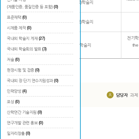
25
국외
SCI(E)학술지
(제품인증, 품질인증 등 포함)
(0)
표준채택
(0)
26
국외
SCI(E)학술지
시제품 제작
(0)
전기학회논
국내외 학술지 게재
(27)
27
국내
일반학술지
the
국내외 학술회의 발표
(3)
저술
(0)
현장시험 및 검증
(0)
국내외 장·단기 연수지원성과
(0)
인력양성
(4)
담당부서
해당 사업실
담당자
과제
포상
(0)
산학연간 기술지원
(0)
연구개발 관련 홍보
(0)
일자리창출
(0)