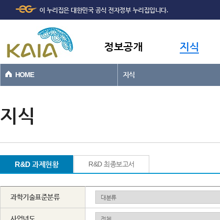
주메뉴
본문바로가기
이 누리집은 대한민국 공식 전자정부 누리집입니다.
바로가기
정보공개
지식
HOME
지식
지식
R&D 과제현황
R&D 최종보고서
과학기술표준분류
사업년도