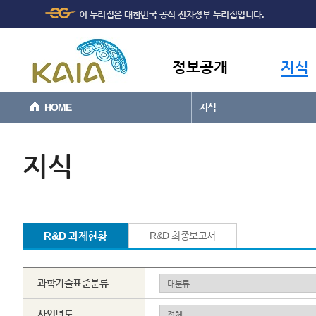
주메뉴
본문바로가기
이 누리집은 대한민국 공식 전자정부 누리집입니다.
바로가기
정보공개
지식
HOME
지식
지식
R&D 과제현황
R&D 최종보고서
과학기술표준분류
사업년도