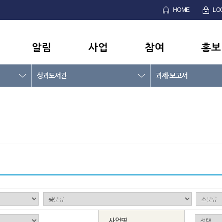
HOME
LO
알림
사업
참여
홍보
성과도서관
과제·보고서
사업명