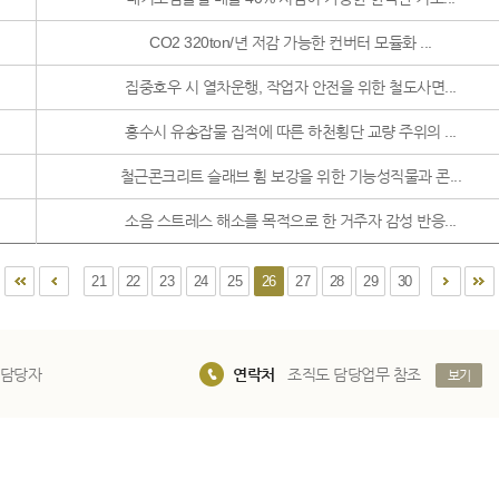
CO2 320ton/년 저감 가능한 컨버터 모듈화 ...
집중호우 시 열차운행, 작업자 안전을 위한 철도사면...
홍수시 유송잡물 집적에 따른 하천횡단 교량 주위의 ...
철근콘크리트 슬래브 휨 보강을 위한 기능성직물과 콘...
소음 스트레스 해소를 목적으로 한 거주자 감성 반응...
21
22
23
24
25
26
27
28
29
30
 담당자
연락처
조직도 담당업무 참조
보기