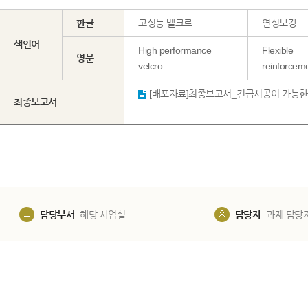
한글
고성능 벨크로
연성보강
색인어
High performance
Flexible
영문
velcro
reinforcem
최종보고서
담당부서
해당 사업실
담당자
과제 담당