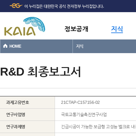
주메뉴
본문바로가기
이 누리집은 대한민국 공식 전자정부 누리집입니다.
바로가기
정보공개
지식
HOME
지식
R&D 최종보고서
과제고유번호
21CTAP-C157156-02
연구사업명
국토교통기술촉진연구사업
연구과제명
긴급시공이 가능한 보급형 고성능 벨크로 