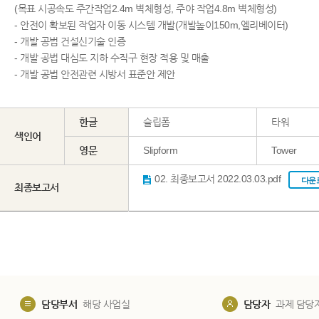
(목표 시공속도 주간작업2.4m 벽체형성, 주야 작업4.8m 벽체형성)
- 안전이 확보된 작업자 이동 시스템 개발(개발높이150m,엘리베이터)
- 개발 공법 건설신기술 인증
- 개발 공법 대심도 지하 수직구 현장 적용 및 매출
- 개발 공법 안전관련 시방서 표준안 제안
한글
슬립폼
타워
색인어
영문
Slipform
Tower
02. 최종보고서 2022.03.03.pdf
다운
최종보고서
담당부서
해당 사업실
담당자
과제 담당