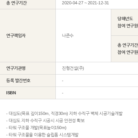
총 연구기간
2020-04-27 ~ 2021-12-31
당해년도
참여 연구
연구책임자
나준수
총 연구기간
참여 연구
연구기관명
진형건설(주)
등록 발간번호
-
ISBN
-
- 대심도(목표 깊이150m, 직경30m) 지하 수직구 벽체 시공기술개발
- 대심도 지하 수직구 시공시 시공 안전성 확보
- 타워 구조물 개발(목표높이150m)
- 타워 구조물을 이용한 슬립폼 시스템개발