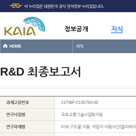
주메뉴
본문바로가기
이 누리집은 대한민국 공식 전자정부 누리집입니다.
바로가기
정보공개
지식
HOME
지식
R&D 최종보고서
과제고유번호
21TBIP-C155760-02
연구사업명
국토교통기술사업화지원
연구과제명
타워 구조물 이용, 작업자 이동수단(엘리베이터