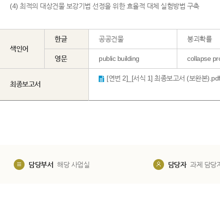
(4) 최적의 대상건물 보강기법 선정을 위한 효율적 대체 실험방법 구축
한글
공공건물
붕괴확률
색인어
영문
public building
collapse pro
최종보고서
담당부서
해당 사업실
담당자
과제 담당