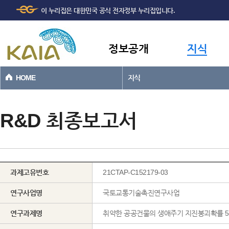
주메뉴
본문바로가기
이 누리집은 대한민국 공식 전자정부 누리집입니다.
바로가기
정보공개
지식
HOME
지식
R&D 최종보고서
과제고유번호
21CTAP-C152179-03
연구사업명
국토교통기술촉진연구사업
연구과제명
취약한 공공건물의 생애주기 지진붕괴확률 