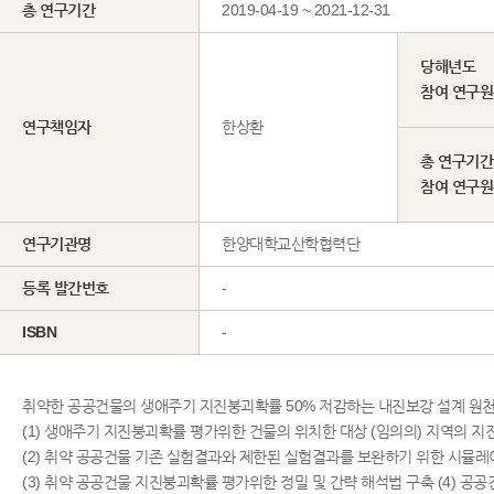
총 연구기간
2019-04-19 ~ 2021-12-31
당해년도
참여 연구
연구책임자
한상환
총 연구기간
참여 연구
연구기관명
한양대학교산학협력단
등록 발간번호
-
ISBN
-
취약한 공공건물의 생애주기 지진붕괴확률 50% 저감하는 내진보강 설계 원
(1) 생애주기 지진붕괴확률 평가위한 건물의 위치한 대상 (임의의) 지역의 
(2) 취약 공공건물 기존 실험결과와 제한된 실험결과를 보완하기 위한 시뮬
(3) 취약 공공건물 지진붕괴확률 평가위한 정밀 및 간략 해석법 구축 (4) 공