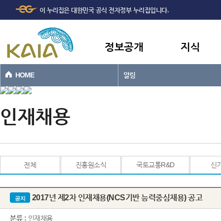
주메뉴
본문바로가기
이 누리집은 대한민국 공식 전자정부 누리집입니다.
바로가기
정보공개
지식
HOME
알림
인재채용
전체
진흥원소식
국토교통R&D
신
2017년 제2차 인재채용(NCS기반 능력중심채용) 공고
공지
분류 :
인재채용