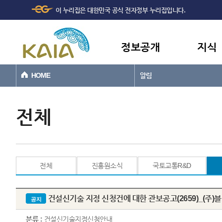
주메뉴
본문바로가기
이 누리집은 대한민국 공식 전자정부 누리집입니다.
바로가기
정보공개
지식
HOME
알림
전체
전체
진흥원소식
국토교통R&D
건설신기술 지정 신청건에 대한 관보공고(2659)_(주
공지
분류 :
건설신기술지정신청안내