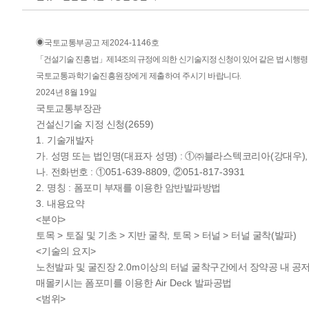
◉
국토교통부공고 제
2024-1146
호
「
건설기술 진흥법
」
제
14
조의 규정에 의한 신기술지정 신청이 있어 같은 법 시행령
국토교통과학기술진흥원장에게 제출하여 주시기 바랍니다
.
2024
년
8
월
19
일
국토교통부장관
(2659)
건설신기술 지정 신청
1.
기술개발자
.
(
) :
(
)
가
성명 또는 법인
명
대표자 성명
①㈜
블라스텍코리아
강대우
.
:
051-639-8809,
051-817-3931
나
전화번호
①
②
2.
:
명칭
폼포미 부재를 이용한 암반발파방법
3.
내용요약
<
>
분야
>
>
,
>
>
(
)
토목
토질 및 기초
지반 굴착
토목
터널
터널 굴착
발파
<
>
기술의 요지
2.0m
노천발파 및 굴진장
이상의 터널 굴착구간에서 장약공 내 공저
Air Deck
매몰키시는 폼포미를 이용한
발파공법
<
>
범위