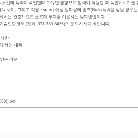
착구간에 폭약이 폭발할때 자유면 방향으로 압력이 작용할 때 폭발에너지를 
,
75mm
(Bulk)
전색 사이
그리고 직경
∮
이상 발파공에 벌크
폭약을 넣을 경우는
.
완화하는 완충재료로 폼포미 부재를 이용하는 발파방법이다
(
: 031-389-6475)
.
 기술인증센터
전화
에 문의하시기 바랍니다
적사항
구체적인 내용
 있는 경우
)).pdf