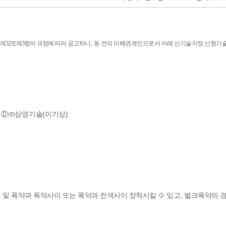
 제
32
조제
3
항의 규정에
따라 공고하니
,
동 건의 이해관계인으로서 아래 신기술지정 신청기
,
(
)
②㈜
삼영기술
이기상
,
 및 폭약과 폭약사이 또는 폭약과 전색사이 장착시킬 수 있고
벌크폭약의 경