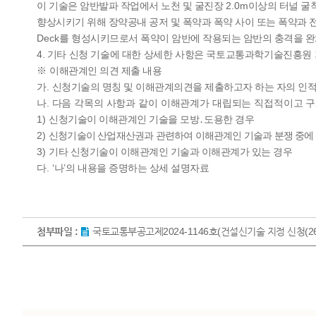
2.0m
이 기술은 암반발파 작업에서 노천 및 굴진장
이상의 터널 굴
향상시키기 위해 장약공내 공저 및 폭약과 폭약 사이 또는 폭약과 
Deck
를 형성시키므로서 폭약이 암반에 작용되는 암반의 충격을 
4.
기타 신청 기술에 대한 상세한 사항은 국토교통과학기술진흥원
※
이해관계인 의견 제출 내용
.
가
신청기술의 명칭 및 이해관계의견을 제출하고자 하는 자의 인
.
나
다음 각목의 사항과 같이 이해관계가 대립되는 직접적이고 
1)
신청기술이 이해관계인 기술을 모방
․
도용한 경우
2)
신청기술이 산업재산권과 관련하여 이해관계인 기술과 분쟁 중에
3)
기타 신청기술이 이해관계인 기술과 이해관계가 있는 경우
. ‘
’
다
나
의 내용을 증명하는 상세 설명자료
첨부파일 :
국토교통부공고제2024-1146호(건설신기술 지정 신청(2659