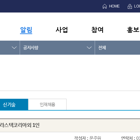
HOME
LO
알림
사업
참여
홍보
공지사항
전체
신기술
인재채용
)블라스텍코리아외 1인
작성자 :
문주원
연락처 :
0