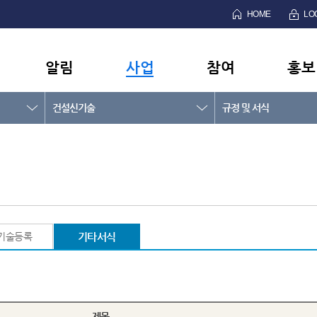
HOME
LO
알림
사업
참여
홍보
건설신기술
규정 및 서식
기술등록
기타서식
제목