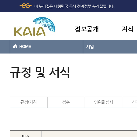
주메뉴
본문바로가기
이 누리집은 대한민국 공식 전자정부 누리집입니다.
바로가기
정보공개
지식
HOME
사업
규정 및 서식
규정/지침
접수
위원회심사
신
번호