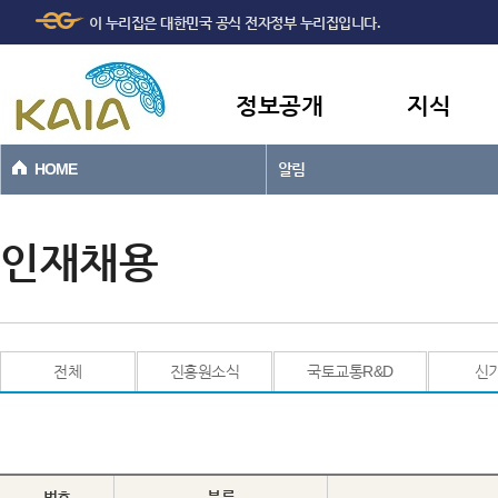
주메뉴
본문바로가기
이 누리집은 대한민국 공식 전자정부 누리집입니다.
바로가기
정보공개
지식
HOME
알림
인재채용
전체
진흥원소식
국토교통R&D
신
번호
분류