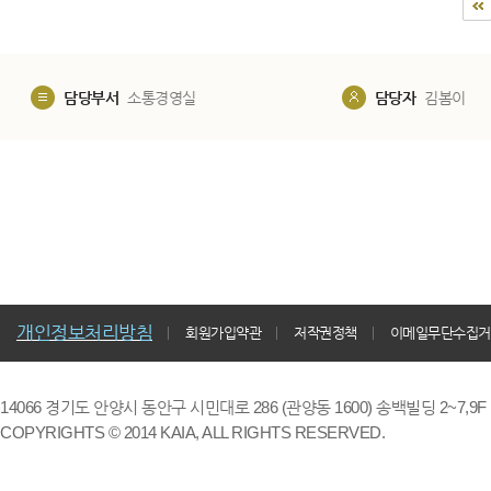
담당부서
소통경영실
담당자
김봄이
개인정보처리방침
회원가입약관
저작권정책
이메일무단수집거
14066 경기도 안양시 동안구 시민대로 286 (관양동 1600) 송백빌딩 2~7,9F / TE
COPYRIGHTS © 2014 KAIA, ALL RIGHTS RESERVED.