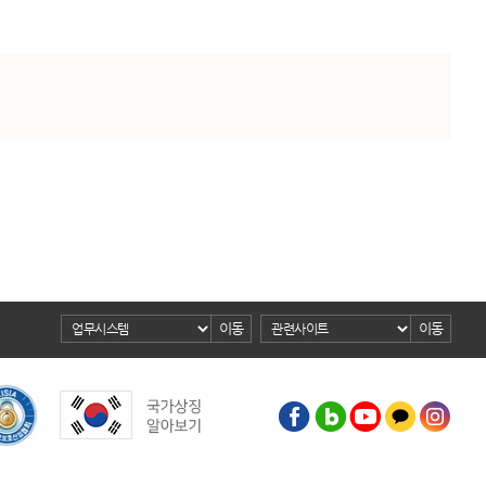
이동
이동