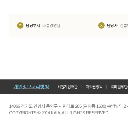
담당부서
소통경영실
담당자
김봄
개인정보처리방침
회원가입약관
저작권정책
이메일무단
14066 경기도 안양시 동안구 시민대로 286 (관양동 1600) 송백빌딩 2~7,9F 
COPYRIGHTS © 2014 KAIA, ALL RIGHTS RESERVED.