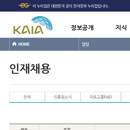
주메뉴
본문바로가기
이 누리집은 대한민국 공식 전자정부 누리집입니다.
바로가기
정보공개
지식
HOME
알림
인재채용
전체
진흥원소식
국토교통R&D
번호
분류