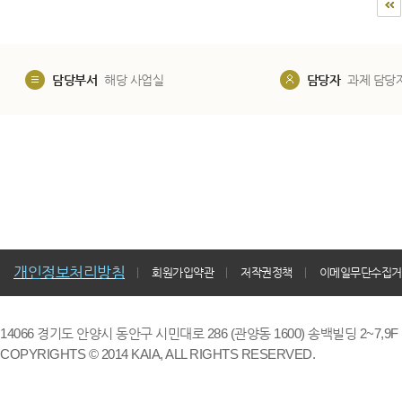
담당부서
해당 사업실
담당자
과제 담당
개인정보처리방침
회원가입약관
저작권정책
이메일무단수집거
14066 경기도 안양시 동안구 시민대로 286 (관양동 1600) 송백빌딩 2~7,9F / TE
COPYRIGHTS © 2014 KAIA, ALL RIGHTS RESERVED.