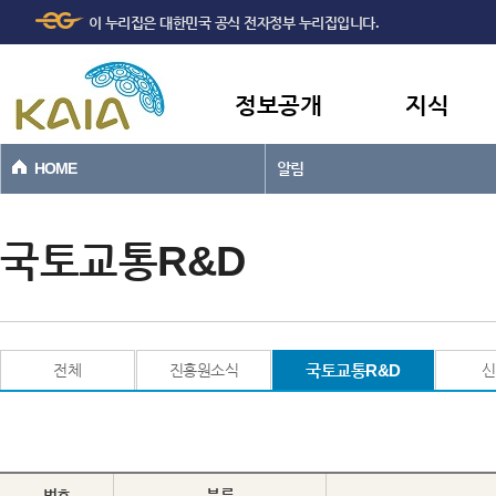
주메뉴
본문바로가기
이 누리집은 대한민국 공식 전자정부 누리집입니다.
바로가기
정보공개
지식
HOME
알림
국토교통R&D
전체
진흥원소식
국토교통R&D
신
번호
분류