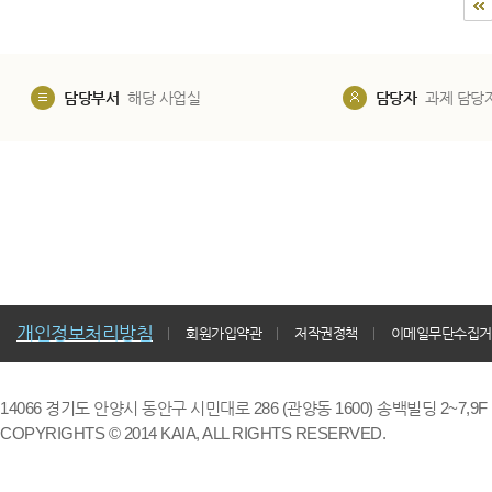
담당부서
해당 사업실
담당자
과제 담당
개인정보처리방침
회원가입약관
저작권정책
이메일무단수집거
14066 경기도 안양시 동안구 시민대로 286 (관양동 1600) 송백빌딩 2~7,9F / TE
COPYRIGHTS © 2014 KAIA, ALL RIGHTS RESERVED.