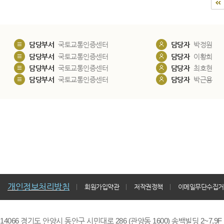
담당부서
국토교통인증센터
담당자
박정원
담당부서
국토교통인증센터
담당자
이황희
담당부서
국토교통인증센터
담당자
최호현
담당부서
국토교통인증센터
담당자
박근용
개인정보처리방침
회원가입약관
저작권정책
이메일무단수집거
14066 경기도 안양시 동안구 시민대로 286 (관양동 1600) 송백빌딩 2~7,9F / TE