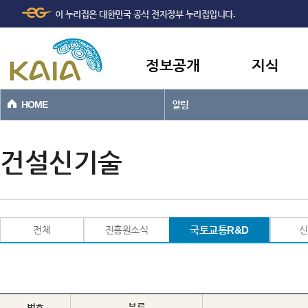
주메뉴
본문바로가기
이 누리집은 대한민국 공식 전자정부 누리집입니다.
바로가기
정보공개
지식
HOME
알림
건설신기술
전체
진흥원소식
국토교통R&D
신
번호
분류