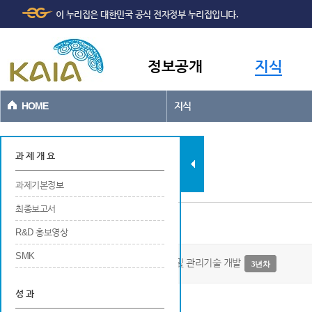
주메뉴
본문바로가기
이 누리집은 대한민국 공식 전자정부 누리집입니다.
바로가기
정보공개
지식
HOME
지식
지식
과 제 개 요
과제기본정보
최종보고서
과제기본정보
R&D 홍보영상
SMK
온실가스 저감을 위한 국토도시공간 계획 및 관리기술 개발
3년차
성 과
사업개요