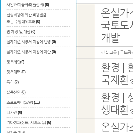
사업화/제품화(매출실적)
(0)
온실가
현장적용에 의한 비용절감
또는 수입대체효과
(0)
국토도
사업명
법 제정 및 개선
(0)
개발
설계기준,시방서,지침에 반영
(0)
설계기준,시방서,지침에 제안
(0)
1순위
건설 교통 | 국토
정책제안
(0)
환경 |
정책채택
(0)
2순위
국제환
국가과학표준분류
특허
(2)
실용신안
(0)
환경 | 
소프트웨어(S/W)
(11)
3순위
생태환
디자인
(0)
기타성과(상표, 서비스 등)
(6)
온실가스
과제명
신기술 지정