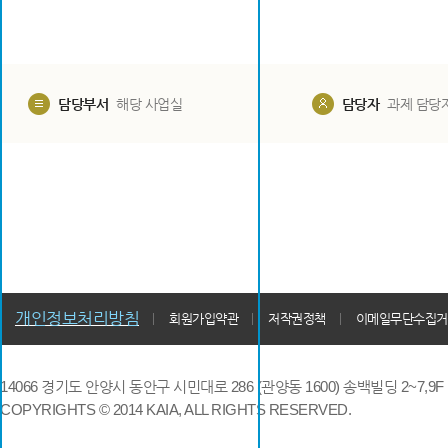
담당부서
해당 사업실
담당자
과제 담당
개인정보처리방침
회원가입약관
저작권정책
이메일무단수집거
14066 경기도 안양시 동안구 시민대로 286 (관양동 1600) 송백빌딩 2~7,9F / TE
COPYRIGHTS © 2014 KAIA, ALL RIGHTS RESERVED.