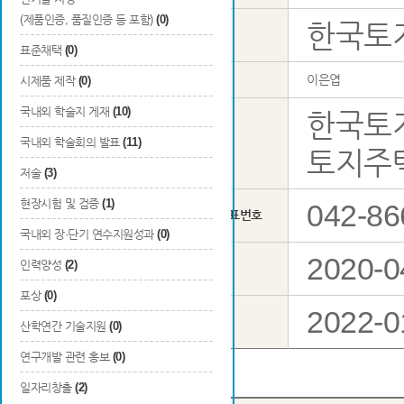
(제품인증, 품질인증 등 포함)
(0)
한국토
주관연구기관
표준채택
(0)
성명
이은엽
시제품 제작
(0)
국내외 학술지 게재
(10)
한국토
국내외 학술회의 발표
(11)
소속
총괄연구 책임자
토지주
저술
(3)
현장시험 및 검증
(1)
042-86
기관 대표번호
국내외 장·단기 연수지원성과
(0)
2020-0
인력양성
(2)
총 연구기간
포상
(0)
2022-0
당해연도 연구기간
산학연간 기술지원
(0)
연구개발 관련 홍보
(0)
일자리창출
(2)