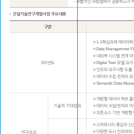
- 개별적인 리빙랩에서 검증하고자 하
건설기술연구개발사업 주요내용
구분
ㅇ1-1핵심과제 데이터허
ㅇData Managemnet
ㅇ내외부 시스템 연계 대상 
5차년도
ㅇDigital Twin 모델 
ㅇ인프라 요구사항 도출
ㅇ데이터 수집 전처리 
ㅇSemantic Data Ma
ㅇ개방형 데이터 허브 플
기술적 기대성과
ㅇ데이터 수집/전처리 미
ㅇ오픈소스 기반 개방형 
ㅇ스마트시티 중심의 신산
ㅇ다양한 도시 인프라의 
연구성과