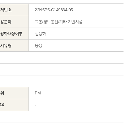
과제번호
22NSPS-C149834-05
적용분야
교통/정보통신/기타 기반시설
실용화대상여부
실용화
과제유형
응용
직위
PM
AX
-