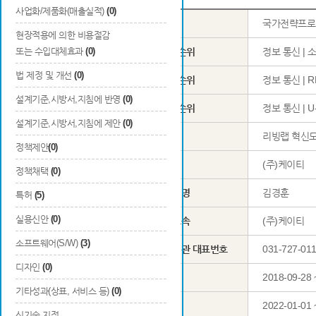
사업화/제품화(매출실적)
(0)
사업명
국가전략프로
현장적용에 의한 비용절감
또는 수입대체효과
(0)
1순위
정보 통신 | 소프
법 제정 및 개선
(0)
국가과학표준분류
2순위
정보 통신 | 
설계기준,시방서,지침에 반영
(0)
3순위
정보 통신 | 
설계기준,시방서,지침에 제안
(0)
과제명
리빙랩 혁신모
정책제안
(0)
주관연구기관
(주)케이티
정책채택
(0)
성명
김경훈
특허
(5)
실용신안
(0)
총괄연구 책임자
소속
(주)케이티
소프트웨어(S/W)
(3)
기관 대표번호
031-727-01
디자인
(0)
총 연구기간
2018-09-28 
기타성과(상표, 서비스 등)
(0)
당해연도 연구기간
2022-01-01 
신기술 지정