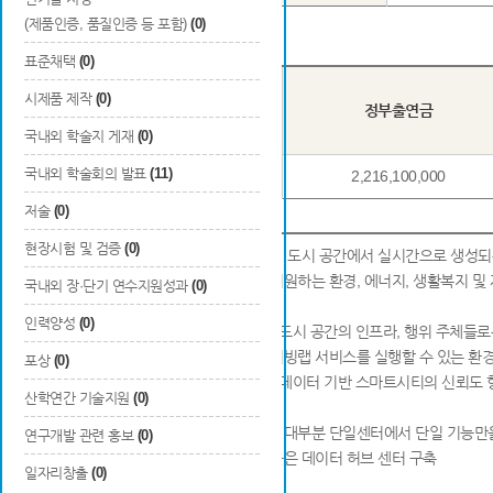
(제품인증, 품질인증 등 포함)
(0)
표준채택
(0)
시제품 제작
(0)
년도
정부출연금
국내외 학술지 게재
(0)
국내외 학술회의 발표
(11)
5차년도
2,216,100,000
저술
(0)
현장시험 및 검증
(0)
ㅇ 도시 공간에서 실시간으로 생성되
지원하는 환경, 에너지, 생활복지 
국내외 장·단기 연수지원성과
(0)
인력양성
(0)
- 도시 공간의 인프라, 행위 주체들
리빙랩 서비스를 실행할 수 있는 환
포상
(0)
- 데이터 기반 스마트시티의 신뢰도 
연구개발개요
산학연간 기술지원
(0)
ㅇ대부분 단일센터에서 단일 기능만을
연구개발 관련 홍보
(0)
높은 데이터 허브 센터 구축
일자리창출
(0)