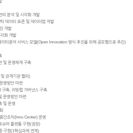
발
t 기반의 분석 및 시각화 개발
맨틱 데이터 표준 및 데이터맵 개발
진 개발
시각화 개발
데이터분석 서비스 모델(Open Innovation 방식 추진을 위해 공모형으로 추진)
축
련 및 운영체계 구축
 및 관계기관 협의)
 운영방안 마련
 구축, 리빙랩 거버넌스 구축
계 및 운영방안 마련
축 및 운영
도화
조직(Inno Center) 운영
로슈머 플랫폼 구현(권장)
 구현(1핵심과제 연계)