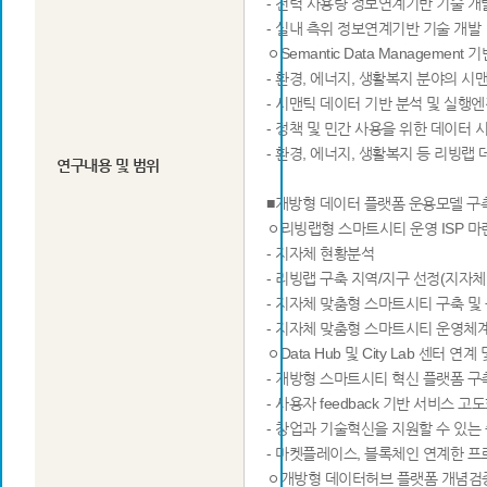
- 전력 사용량 정보연계기반 기술 개
- 실내 측위 정보연계기반 기술 개발
ㅇSemantic Data Managemen
- 환경, 에너지, 생활복지 분야의 시
- 시맨틱 데이터 기반 분석 및 실행엔
- 정책 및 민간 사용을 위한 데이터 
- 환경, 에너지, 생활복지 등 리빙랩 
연구내용 및 범위
■개방형 데이터 플랫폼 운용모델 구
ㅇ리빙랩형 스마트시티 운영 ISP 마
- 지자체 현황분석
- 리빙랩 구축 지역/지구 선정(지자체
- 지자체 맞춤형 스마트시티 구축 및
- 지자체 맞춤형 스마트시티 운영체계
ㅇData Hub 및 City Lab 센터 연
- 개방형 스마트시티 혁신 플랫폼 구
- 사용자 feedback 기반 서비스 고
- 창업과 기술혁신을 지원할 수 있는 중간
- 마켓플레이스, 블록체인 연계한 프
ㅇ개방형 데이터허브 플랫폼 개념검증