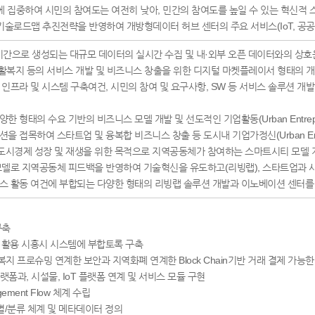
에 집중하여 시민의 참여도는 여전히 낮아, 민간의 참여도를 높일 수 있는 혁신적 
기술로드맵 추진전략을 반영하여 개방형데이터 허브 센터의 주요 서비스(IoT, 공
시간으로 생성되는 대규모 데이터의 실시간 수집 및 내·외부 오픈 데이터와의 상
 생활복지 등의 서비스 개발 및 비즈니스 창출을 위한 디지털 마켓플레이서 형태의
인프라 및 시스템 구축여건, 시민의 참여 및 요구사항, SW 등 서비스 솔루션 개발 
형태의 수요 기반의 비즈니스 모델 개발 및 선도적인 기업활동(Urban Entrepren
접목하여 스타트업 및 융복합 비즈니스 창출 등 도시내 기업가정신(Urban Entrep
시경제 성장 및 재생을 위한 목적으로 지역공동체가 참여하는 스마트시티 모델 
모델로 지역공동체 피드백을 반영하여 기술혁신을 유도하고(리빙랩), 스타트업과 
스 활동 여건에 부합되는 다양한 형태의 리빙랩 솔루션 개발과 이노베이션 센터를 
구축
을 활용 시흥시 시스템에 부합토록 구축
 에너지, 복지 프로슈밍 연계한 보안과 지역화폐 연계한 Block Chain기반 거래 결제 가
 플랫폼과, 시설물, IoT 플랫폼 연계 및 서비스 모듈 구현
ment Flow 체계 수립
별/분류 체계 및 메타데이터 정의