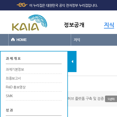
주메뉴
본문바로가기
이 누리집은 대한민국 공식 전자정부 누리집입니다.
바로가기
정보공개
지식
HOME
지식
지식
과 제 개 요
과제기본정보
최종보고서
과제기본정보
R&D 홍보영상
SMK
리빙랩 혁신모델 기반 개방형 데이터 허브 플랫폼 구축 및 검증
5년차
성 과
사업개요