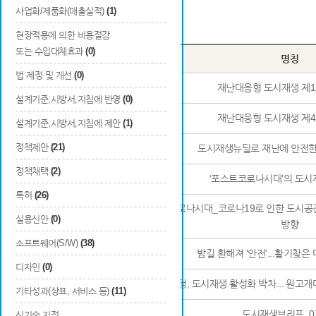
사업화/제품화(매출실적)
(1)
Total
46
건
현장적용에 의한 비용절감
또는 수입대체효과
(0)
번호
구분
명칭
법 제정 및 개선
(0)
1
행사개최
재난대응형 도시재생 제
설계기준,시방서,지침에 반영
(0)
2
행사개최
재난대응형 도시재생 제
설계기준,시방서,지침에 제안
(1)
정책제안
(21)
3
언론보도
도시재생뉴딜로 재난에 안전
정책채택
(2)
4
언론보도
‘포스트코로나시대’의 도시
특허
(26)
포스트코로나시대_코로나19로 인한 도시공
5
간행물발간
실용신안
(0)
방향
소프트웨어(S/W)
(38)
6
언론보도
밤길 환해져 '안전'...활기찾은 
디자인
(0)
7
언론보도
대구 서구청, 도시재생 활성화 박차... 원고
기타성과(상표, 서비스 등)
(11)
8
간행물발간
도시재생브리프_0
신기술 지정