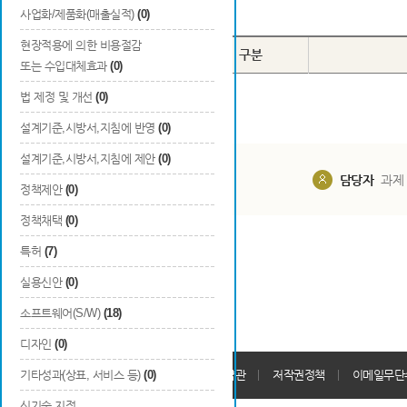
Total
0
건
사업화/제품화(매출실적)
(0)
현장적용에 의한 비용절감
번호
국내/국외
구분
또는 수입대체효과
(0)
법 제정 및 개선
(0)
설계기준,시방서,지침에 반영
(0)
설계기준,시방서,지침에 제안
(0)
담당부서
해당 사업실
담당자
과제
정책제안
(0)
정책채택
(0)
특허
(7)
실용신안
(0)
소프트웨어(S/W)
(18)
디자인
(0)
개인정보처리방침
기타성과(상표, 서비스 등)
(0)
회원가입약관
저작권정책
이메일무단
신기술 지정