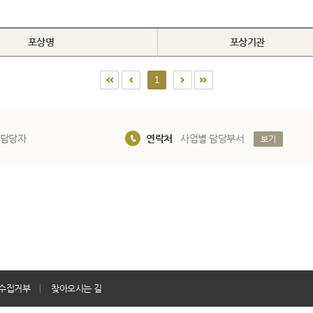
포상명
포상기관
1
 담당자
연락처
사업별 담당부서
보기
수집거부
찾아오시는 길