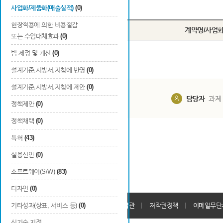
Total
0
건
사업화/제품화(매출실적)
(0)
현장적용에 의한 비용절감
번호
계약명/사업
또는 수입대체효과
(0)
법 제정 및 개선
(0)
설계기준,시방서,지침에 반영
(0)
설계기준,시방서,지침에 제안
(0)
담당부서
해당 사업실
담당자
과제
정책제안
(0)
정책채택
(0)
특허
(43)
실용신안
(0)
소프트웨어(S/W)
(83)
디자인
(0)
개인정보처리방침
기타성과(상표, 서비스 등)
(0)
회원가입약관
저작권정책
이메일무단
신기술 지정