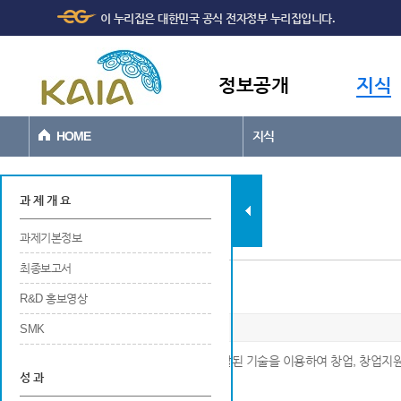
주메뉴
본문바로가기
이 누리집은 대한민국 공식 전자정부 누리집입니다.
바로가기
정보공개
지식
HOME
지식
과제현황
과 제 개 요
과제기본정보
최종보고서
사업화/제품화(매출실적)
R&D 홍보영상
SMK
※ 국가연구개발사업에 의해 새롭게 개발된 기술을 이용하여 창업, 창업지원
성 과