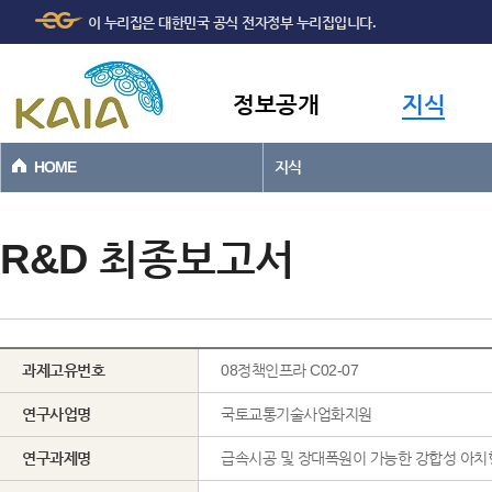
주메뉴
본문바로가기
이 누리집은 대한민국 공식 전자정부 누리집입니다.
바로가기
정보공개
지식
HOME
지식
R&D 최종보고서
과제고유번호
08정책인프라 C02-07
연구사업명
국토교통기술사업화지원
연구과제명
급속시공 및 장대폭원이 가능한 강합성 아치