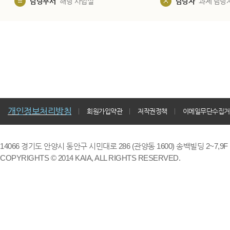
담당부서
해당 사업실
담당자
과제 담당
개인정보처리방침
회원가입약관
저작권정책
이메일무단수집거
14066 경기도 안양시 동안구 시민대로 286 (관양동 1600) 송백빌딩 2~7,9F / TE
COPYRIGHTS © 2014 KAIA, ALL RIGHTS RESERVED.