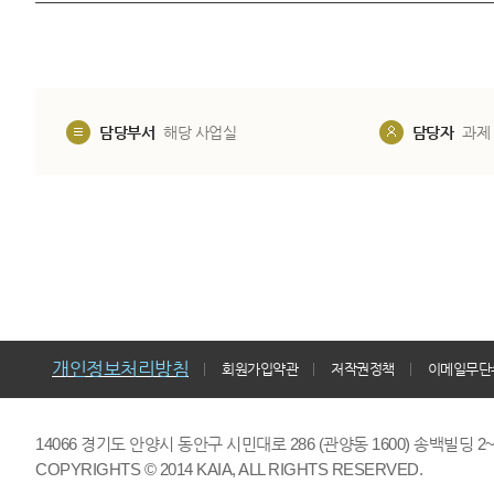
담당부서
해당 사업실
담당자
과제
개인정보처리방침
회원가입약관
저작권정책
이메일무단
14066 경기도 안양시 동안구 시민대로 286 (관양동 1600) 송백빌딩 2~7,9F 
COPYRIGHTS © 2014 KAIA, ALL RIGHTS RESERVED.