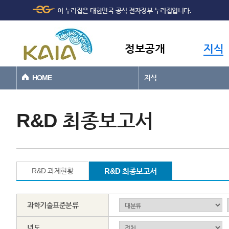
주메뉴
본문바로가기
이 누리집은 대한민국 공식 전자정부 누리집입니다.
바로가기
정보공개
지식
HOME
지식
R&D 최종보고서
R&D 과제현황
R&D 최종보고서
과학기술표준분류
년도