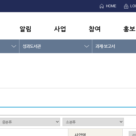
HOME
LO
알림
사업
참여
홍보
성과도서관
과제·보고서
사업명