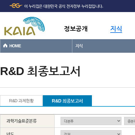
주메뉴
본문바로가기
이 누리집은 대한민국 공식 전자정부 누리집입니다.
바로가기
정보공개
지식
HOME
지식
R&D 최종보고서
R&D 과제현황
R&D 최종보고서
과학기술표준분류
년도