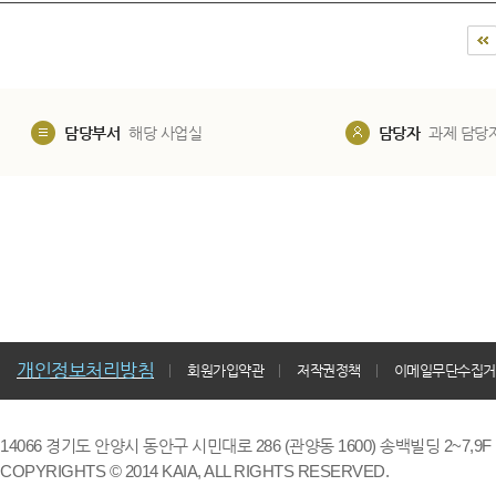
담당부서
해당 사업실
담당자
과제 담당
개인정보처리방침
회원가입약관
저작권정책
이메일무단수집거
14066 경기도 안양시 동안구 시민대로 286 (관양동 1600) 송백빌딩 2~7,9F / TE
COPYRIGHTS © 2014 KAIA, ALL RIGHTS RESERVED.