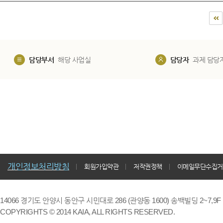
담당부서
해당 사업실
담당자
과제 담당
개인정보처리방침
회원가입약관
저작권정책
이메일무단수집거
14066 경기도 안양시 동안구 시민대로 286 (관양동 1600) 송백빌딩 2~7,9F / TE
COPYRIGHTS © 2014 KAIA, ALL RIGHTS RESERVED.