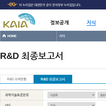
주메뉴
본문바로가기
이 누리집은 대한민국 공식 전자정부 누리집입니다.
바로가기
정보공개
지식
HOME
지식
R&D 최종보고서
R&D 과제현황
R&D 최종보고서
과학기술표준분류
년도