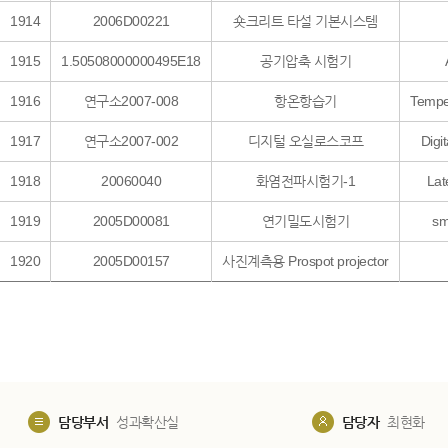
1914
2006D00221
숏크리트 타설 기본시스템
1915
1.50508000000495E18
공기압축 시험기
1916
연구소2007-008
항온항습기
Tempe
1917
연구소2007-002
디지털 오실로스코프
Digi
1918
20060040
화염전파시험기-1
Lat
1919
2005D00081
연기밀도시험기
sm
1920
2005D00157
사진계측용 Prospot projector
담당부서
성과확산실
담당자
최현화