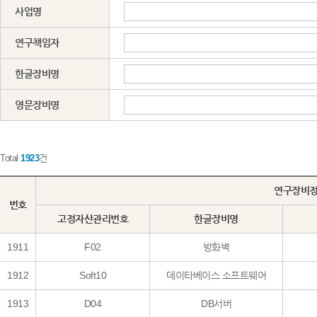
사업명
연구책임자
한글장비명
영문장비명
Total
1923
건
연구장비
번호
고정자산관리번호
한글장비명
1911
F02
방화벽
1912
Soft10
데이타베이스 소프트웨어
1913
D04
DB서버