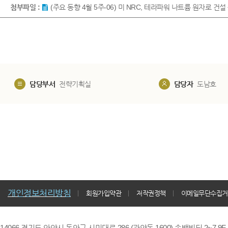
첨부파일 :
(주요 동향 4월 5주-06) 미 NRC, 테라파워 나트륨 원자로 건
담당부서
전략기획실
담당자
도남호
개인정보처리방침
회원가입약관
저작권정책
이메일무단수집거
14066 경기도 안양시 동안구 시민대로 286 (관양동 1600) 송백빌딩 2~7,9F / TE