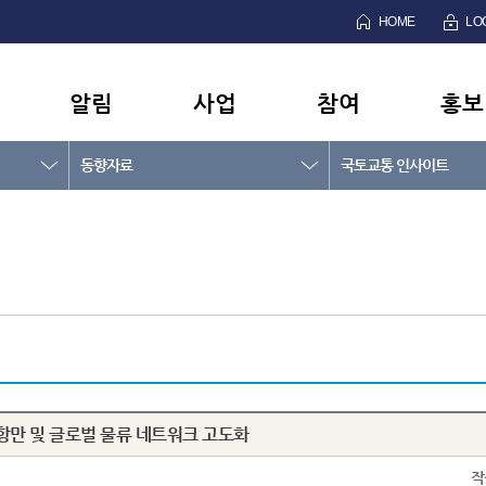
HOME
LO
알림
사업
참여
홍보
동향자료
국토교통 인사이트
마트 항만 및 글로벌 물류 네트워크 고도화
작