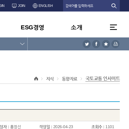
GIN
JOIN
ENGLISH
ESG경영
소개
국토교통 인사이트
지식
동향자료
성자 :
홍정선
작성일 :
2026-04-23
조회수 :
1101