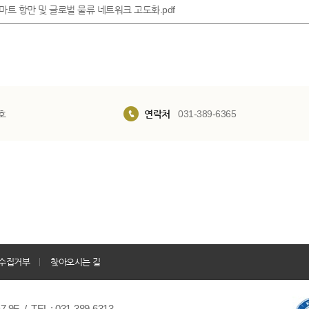
 스마트 항만 및 글로벌 물류 네트워크 고도화.pdf
호
연락처
031-389-6365
수집거부
찾아오시는 길
/ TEL : 031-389-6313