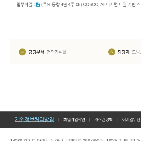
첨부파일 :
(주요 동향 4월 4주-05) COSCO, AI·디지털 트윈 기반
담당부서
전략기획실
담당자
도남
개인정보처리방침
회원가입약관
저작권정책
이메일무단
14066 경기도 안양시 동안구 시민대로 286 (관양동 1600) 송백빌딩 2~7,9F 