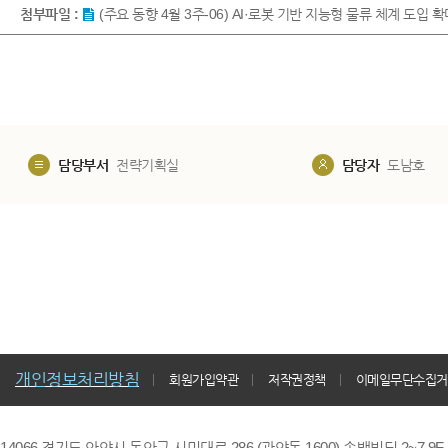
첨부파일 :
(주요 동향 4월 3주-06) AI·로봇 기반 지능형 물류 체계 도입 
담당부서
전략기획실
담당자
도남호
개인정보처리방침
회원가입약관
저작권정책
이메일무단수집거
14066 경기도 안양시 동안구 시민대로 286 (관양동 1600) 송백빌딩 2~7,9F / TE