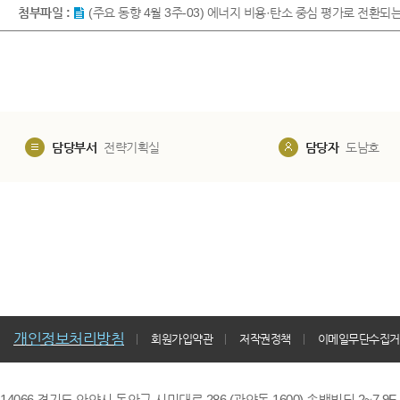
첨부파일 :
(주요 동향 4월 3주-03) 에너지 비용·탄소 중심 평가로 전환되는 
담당부서
전략기획실
담당자
도남호
개인정보처리방침
회원가입약관
저작권정책
이메일무단수집거
14066 경기도 안양시 동안구 시민대로 286 (관양동 1600) 송백빌딩 2~7,9F / TE