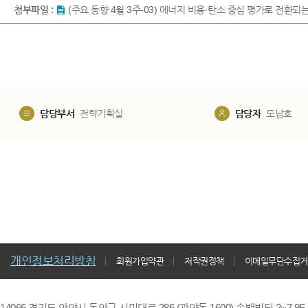
첨부파일 :
(주요 동향 4월 3주-03) 에너지 비용·탄소 중심 평가로 전환되는 
담당부서
전략기획실
담당자
도남호
개인정보처리방침
회원가입약관
저작권정책
이메일무단수집거
14066 경기도 안양시 동안구 시민대로 286 (관양동 1600) 송백빌딩 2~7,9F / TE