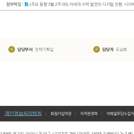
첨부파일 :
(주요 동향 3월 2주-03) 차세대 수력 발전의 디지털 전환, 사이
담당부서
전략기획실
담당자
도남호
개인정보처리방침
회원가입약관
저작권정책
이메일무단수집거
14066 경기도 안양시 동안구 시민대로 286 (관양동 1600) 송백빌딩 2~7,9F / TE