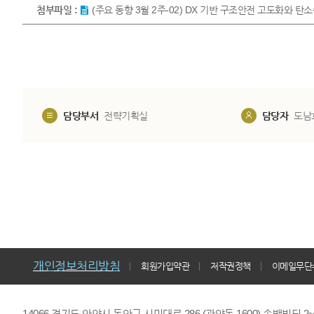
첨부파일 :
(주요 동향 3월 2주-02) DX 기반 구조안전 고도화와 
담당부서
전략기획실
담당자
도남
개인정보처리방침
회원가입약관
저작권정책
이메일무단
14066 경기도 안양시 동안구 시민대로 286 (관양동 1600) 송백빌딩 2~7,9F 