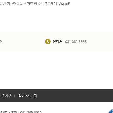
탄소중립·기후대응형 스마트 인공섬 표준체계 구축.pdf
호
연락처
031-389-6365
수집거부
찾아오시는 길
/ TEL : 031-389-6313