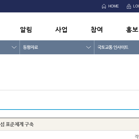
HOME
LO
알림
사업
참여
홍보
동향자료
국토교통 인사이트
섬 표준체계 구축
작