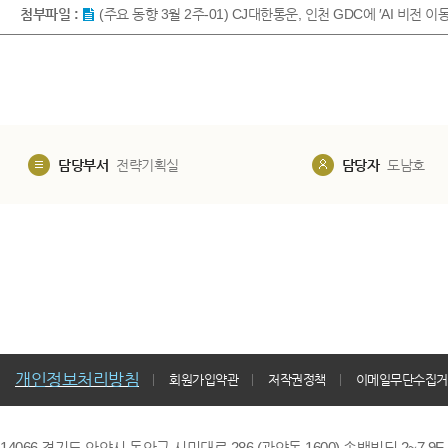
첨부파일 :
(주요 동향 3월 2주-01) CJ대한통운, 인천 GDC에 ′AI 비
담당부서
전략기획실
담당자
도남호
개인정보처리방침
회원가입약관
저작권정책
이메일무단수집거
14066 경기도 안양시 동안구 시민대로 286 (관양동 1600) 송백빌딩 2~7,9F / TE