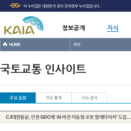
주메뉴
본문바로가기
이 누리집은 대한민국 공식 전자정부 누리집입니다.
바로가기
정보공개
지식
HOME
지식
국토교통 인사이트
주요 동향
주요 통계
이슈 분석
CJ대한통운, 인천 GDC에 ′AI 비전 이동형 로봇 팔레타이저′ 도