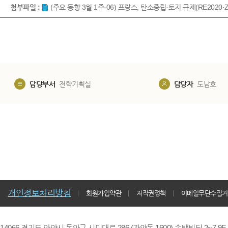
첨부파일 :
(주요 동향 3월 1주-06) 프랑스, 탄소중립·토지 규제(RE202
담당부서
전략기획실
담당자
도남호
개인정보처리방침
회원가입약관
저작권정책
이메일무단수집거
14066 경기도 안양시 동안구 시민대로 286 (관양동 1600) 송백빌딩 2~7,9F / TE