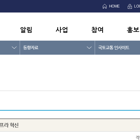
HOME
LO
알림
사업
참여
홍보
동향자료
국토교통 인사이트
인프라 혁신
작