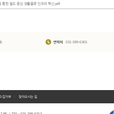
을 통한 철도 중심 생활물류 인프라 혁신.pdf
호
연락처
031-389-6365
수집거부
찾아오시는 길
/ TEL : 031-389-6313