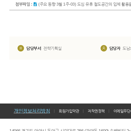
첨부파일 :
(주요 동향 3월 1주-03) 도심 유휴 철도공간의 입체 활용
담당부서
전략기획실
담당자
도남
개인정보처리방침
회원가입약관
저작권정책
이메일무단
14066 경기도 안양시 동안구 시민대로 286 (관양동 1600) 송백빌딩 2~7,9F 