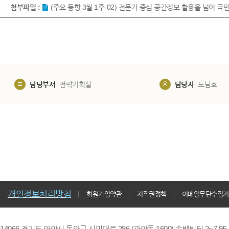
첨부파일 :
(주요 동향 3월 1주-02) 전문가 중심 공간정보 활용을 넘어 국
담당부서
전략기획실
담당자
도남호
개인정보처리방침
회원가입약관
저작권정책
이메일무단수집거
14066 경기도 안양시 동안구 시민대로 286 (관양동 1600) 송백빌딩 2~7,9F / TE