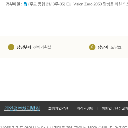
첨부파일 :
(주요 동향 2월 3주-05) EU, Vision Zero 2050 달성을 
담당부서
전략기획실
담당자
도남호
개인정보처리방침
회원가입약관
저작권정책
이메일무단수집거
14066 경기도 안양시 동안구 시민대로 286 (관양동 1600) 송백빌딩 2~7,9F / TE