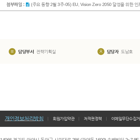
첨부파일 :
(주요 동향 2월 3주-05) EU, Vision Zero 2050 달성을 
담당부서
전략기획실
담당자
도남호
개인정보처리방침
회원가입약관
저작권정책
이메일무단수집거
14066 경기도 안양시 동안구 시민대로 286 (관양동 1600) 송백빌딩 2~7,9F / TE