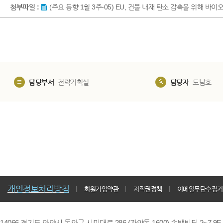
첨부파일 :
(주요 동향 1월 3주-05) EU, 건물 내재 탄소 감축을 위해 바이
담당부서
전략기획실
담당자
도남호
개인정보처리방침
회원가입약관
저작권정책
이메일무단수집거
14066 경기도 안양시 동안구 시민대로 286 (관양동 1600) 송백빌딩 2~7,9F / TE