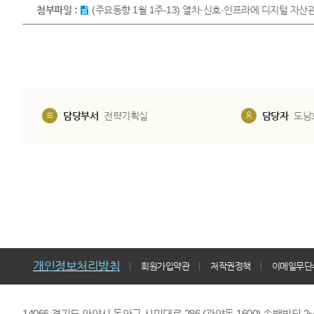
첨부파일 :
(주요동향 1월 1주-13) 열차·신호·인프라에 디지털 자산관
담당부서
전략기획실
담당자
도남
개인정보처리방침
회원가입약관
저작권정책
이메일무단
14066 경기도 안양시 동안구 시민대로 286 (관양동 1600) 송백빌딩 2~7,9F 