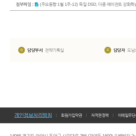
첨부파일 :
(주요동향 1월 1주-12) 독일 DSD, 다중 에이전트 강화
담당부서
전략기획실
담당자
도남
개인정보처리방침
회원가입약관
저작권정책
이메일무단
14066 경기도 안양시 동안구 시민대로 286 (관양동 1600) 송백빌딩 2~7,9F 