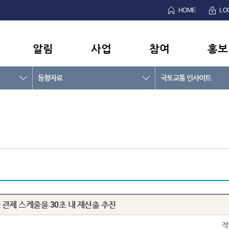
HOME
LO
알림
사업
참여
홍보
동향자료
국토교통 인사이트
 관제 스케줄을 30초 내 재산출 추진
작