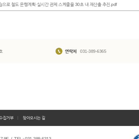
학습으로 철도 운행계획·실시간 관제 스케줄을 30초 내 재산출 추진.pdf
호
연락처
031-389-6365
수집거부
찾아오시는 길
/ TEL : 031-389-6313