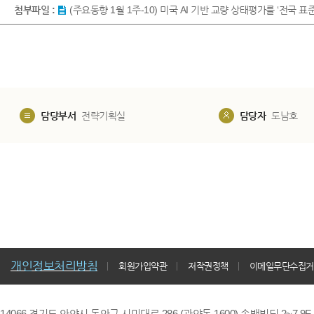
첨부파일 :
(주요동향 1월 1주-10) 미국 AI 기반 교량 상태평가를 ‘전국 표
담당부서
전략기획실
담당자
도남호
개인정보처리방침
회원가입약관
저작권정책
이메일무단수집거
14066 경기도 안양시 동안구 시민대로 286 (관양동 1600) 송백빌딩 2~7,9F / TE