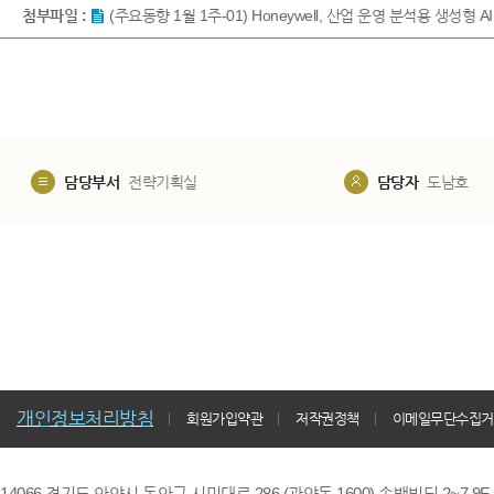
첨부파일 :
(주요동향 1월 1주-01) Honeywell, 산업 운영 분석용 생성형 
담당부서
전략기획실
담당자
도남호
개인정보처리방침
회원가입약관
저작권정책
이메일무단수집거
14066 경기도 안양시 동안구 시민대로 286 (관양동 1600) 송백빌딩 2~7,9F / TE